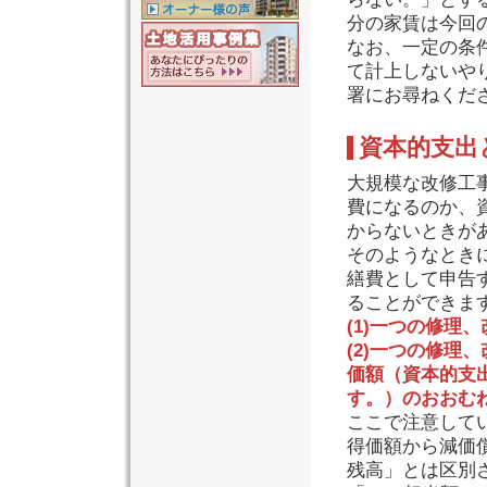
分の家賃は今回
なお、一定の条
て計上しないや
署にお尋ねくだ
資本的支出
大規模な改修工
費になるのか、
からないときが
そのようなとき
繕費として申告
ることができま
(1)一つの修理
(2)一つの修理
価額（資本的支
す。）のおおむ
ここで注意してい
得価額から減価
残高」とは区別さ