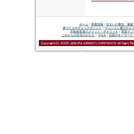
ホーム
｜
新着情報
｜
住まいの裏技「素敵
家づくりのチェックポイント
｜
マンション選びのコ
不動産投資のメリット・デメリット
｜
賃貸マン
これからの住宅のかたち
｜
Q＆A
｜
話題のキーワード