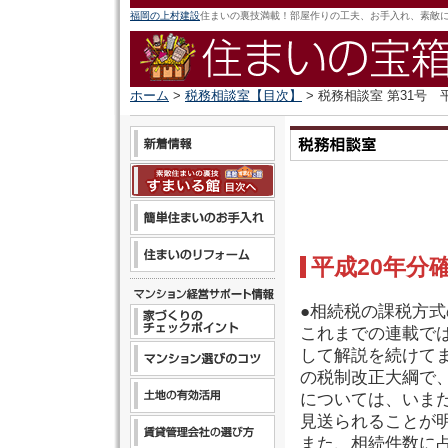
福岡の上村建設
住まいの裏技満載！部屋作りの工夫、お手入れ、素敵
ホーム
>
税務相談室【目次】
> 税務相談室 第31号
平成20年分
●相続税の課税方
これまでの連載で
して解説を続けてま
の税制改正大綱で
については、いま
見送られることが
また、相続件数に