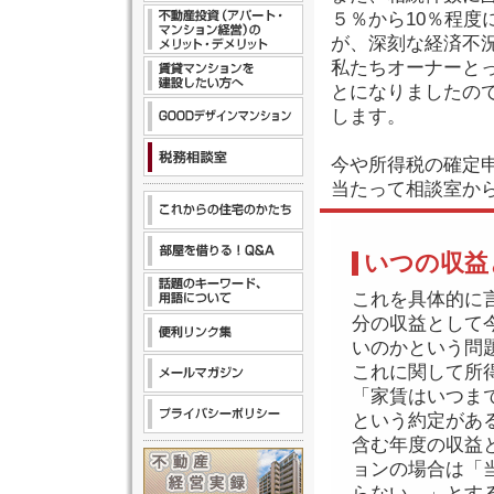
５％から10％程
が、深刻な経済不
私たちオーナーと
とになりましたの
します。
今や所得税の確定
当たって相談室か
いつの収益
これを具体的に
分の収益として
いのかという問
これに関して所
「家賃はいつま
という約定があ
含む年度の収益
ョンの場合は「
らない。」とす