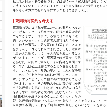
私は親と同居する公務員です。父は日頃から「家の財産は長男であ
に決まっている。」と言いますが、遺言書を作成した様子はありま
を何らかの方法で有効な形にすることはできませんか。
死因贈与契約を考える
死因贈与契約は「私が死んだらこの財産をあなた
に上げる。」という約束です。同様な効果は遺言
でもできますが、遺言による贈与（これを「遺
贈」といいます。）は遺言者の単独行為ですか
ら、他人が遺言の内容を事前に確認することはで
きませんし、例えそれができたとしても、遺言者
は自分の判断でいつでもその内容を変更すること
ができます。ところが、死因贈与は当事者（父親
とあなた）の約束ですから、その内容を書面にす
る（できれば公正証書にすることをお奨めしま
す。）ことによって契約の証とし、これを仮登記
（これを「始期付所有権移転仮登記」といいま
す。）することによって他の者に対抗することが
できます。また、その契約の中に約束の実現を担
う「執行者」を定めておけば、他の相続人の協力
を要せずに、執行者と受贈者（あなた）の二人で
権利移転の手続きを進めることができます。その
際、執行者は受贈者であるあなたが兼ねることもできますので、そ
が単独で本登記（これを「所有権移転登記」といいます。）をする