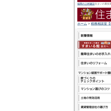
福岡の上村建設
住まいの裏技
ホーム
>
税務相談室【