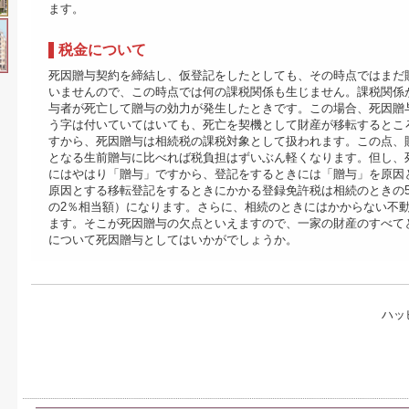
ます。
税金について
死因贈与契約を締結し、仮登記をしたとしても、その時点ではまだ
いませんので、この時点では何の課税関係も生じません。課税関係
与者が死亡して贈与の効力が発生したときです。この場合、死因贈
う字は付いていてはいても、死亡を契機として財産が移転するとこ
すから、死因贈与は相続税の課税対象として扱われます。この点、
となる生前贈与に比べれば税負担はずいぶん軽くなります。但し、
にはやはり「贈与」ですから、登記をするときには「贈与」を原因
原因とする移転登記をするときにかかる登録免許税は相続のときの
の2％相当額）になります。さらに、相続のときにはかからない不
ます。そこが死因贈与の欠点といえますので、一家の財産のすべて
について死因贈与としてはいかがでしょうか。
ハッ