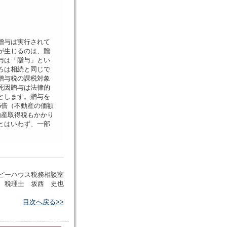
贈与は実行されて
が生じるのは、贈
与は「贈与」とい
ろは相続と同じで
贈与税の課税対象
死因贈与は法律的
とします。贈与を
5倍（不動産の価額
動産取得税もかかり
とはいわず、一部
ピーハウス税務相談室
税理士 坂西 史也
目次へ戻る>>