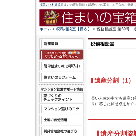
福岡の上村建設
住まいの裏技満載！部屋作りの工夫、お手入れ、素敵
ホーム
>
税務相談室【目次】
> 税務相談室 第69号 
遺産分割（1）
長い人生の中でも遺産分
りに感じた留意点を紹介
遺産分割協