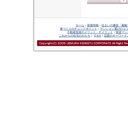
ホーム
｜
新着情報
｜
住まいの裏技「素敵
家づくりのチェックポイント
｜
マンション選びのコ
不動産投資のメリット・デメリット
｜
賃貸マン
これからの住宅のかたち
｜
Q＆A
｜
話題のキーワード