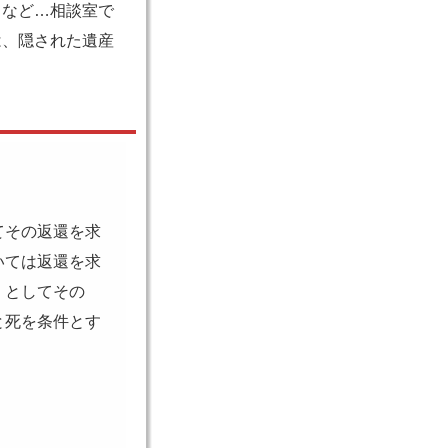
」など…相談室で
は、隠された遺産
てその返還を求
いては返還を求
」としてその
と死を条件とす